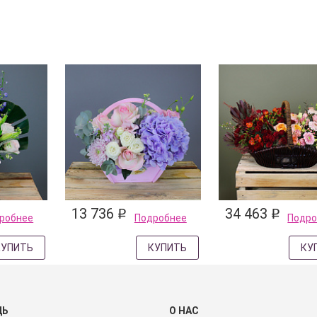
13 736
34 463
q
q
робнее
Подробнее
Подро
КУПИТЬ
КУПИТЬ
КУ
ЩЬ
О НАС