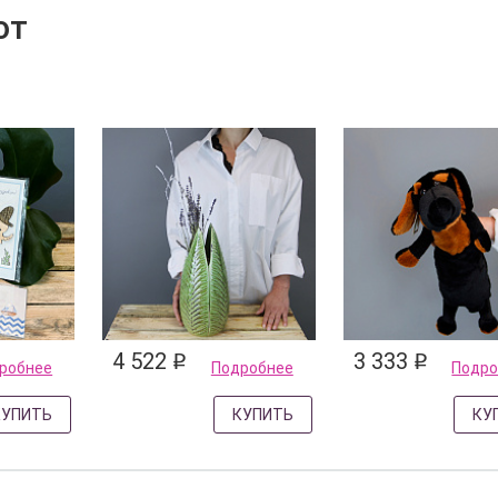
ют
4 522
3 333
q
q
робнее
Подробнее
Подро
КУПИТЬ
КУПИТЬ
КУ