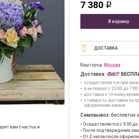
7 380
q
В корзину
ДОСТАВКА
Ваш город:
Москва
Доставка:
450 Р
БЕСПЛ
осуществляется при зака
в интервал с 23:00 до 7:00 
доставка к точному врем
стоимость доставки по п
оформлении заказа
Самовывоз:
бесплатно и
• Осуществляется с 9.00 до 
арит вам счастье и
• После подтверждения за
• От 2 часов после оформле