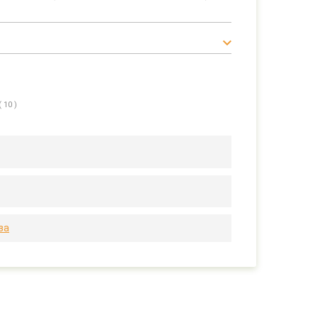
( 10 )
за