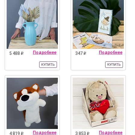
Подробнее
Подробнее
5 488
347
q
q
КУПИТЬ
КУПИТЬ
Подробнее
Подробнее
4 819
3 853
q
q