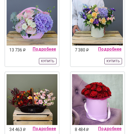
Подробнее
Подробнее
13 736
7 380
q
q
КУПИТЬ
КУПИТЬ
Подробнее
Подробнее
34 463
8 484
q
q