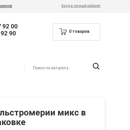
азинов
Вход в личный кабинет
7 92 00
0 товаров
 92 90
альстромерии микс в
аковке