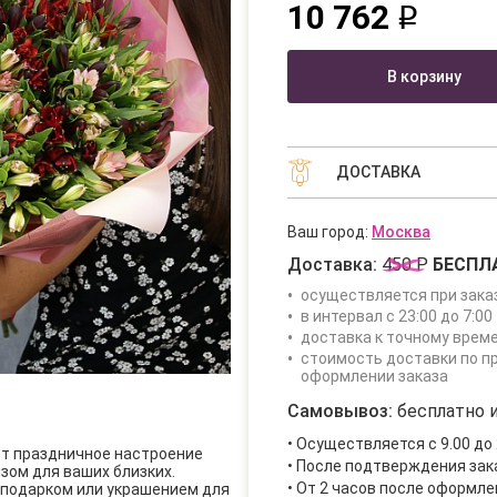
10 762
q
В корзину
ДОСТАВКА
Ваш город:
Москва
Доставка:
450 Р
БЕСПЛ
осуществляется при зака
в интервал с 23:00 до 7:00 
доставка к точному врем
стоимость доставки по п
оформлении заказа
Самовывоз:
бесплатно и
• Осуществляется с 9.00 до 
ст праздничное настроение
• После подтверждения за
зом для ваших близких.
• От 2 часов после оформле
подарком или украшением для