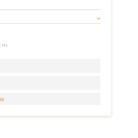
( 10 )
за