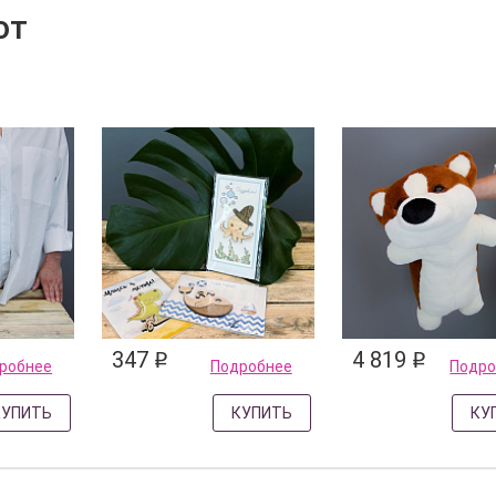
ют
347
4 819
q
q
робнее
Подробнее
Подро
КУПИТЬ
КУПИТЬ
КУ