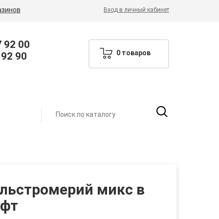
азинов
Вход в личный кабинет
7 92 00
0 товаров
 92 90
альстромерий микс в
афт