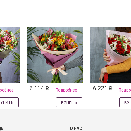
6 114
6 221
q
q
робнее
Подробнее
Подро
КУПИТЬ
КУПИТЬ
КУ
ЩЬ
О НАС