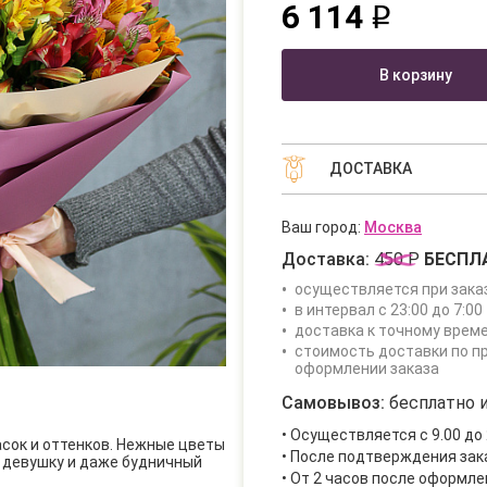
6 114
q
В корзину
ДОСТАВКА
Ваш город:
Москва
Доставка:
450 Р
БЕСПЛ
осуществляется при зака
в интервал с 23:00 до 7:00 
доставка к точному врем
стоимость доставки по п
оформлении заказа
Самовывоз:
бесплатно и
• Осуществляется с 9.00 до 
асок и оттенков. Нежные цветы
• После подтверждения за
 девушку и даже будничный
• От 2 часов после оформле