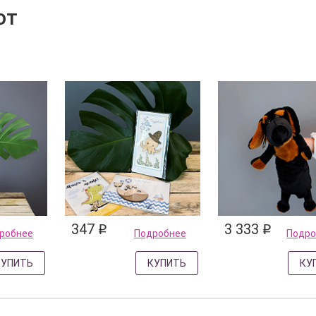
ют
347
3 333
q
q
робнее
Подробнее
Подро
КУПИТЬ
КУПИТЬ
КУ