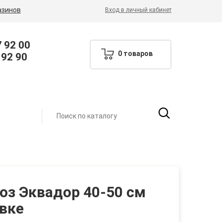
азинов
Вход в личный кабинет
7 92 00
0 товаров
 92 90
роз Эквадор 40-50 см
овке