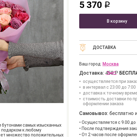
5 370
q
В корзину
ДОСТАВКА
Ваш город:
Москва
Доставка:
450 Р
БЕСПЛ
осуществляется при зака
в интервал с 23:00 до 7:00 
доставка к точному врем
стоимость доставки по п
оформлении заказа
Самовывоз:
бесплатно и
• Осуществляется с 9.00 до 
и бутонами самых изысканных
• После подтверждения за
м подарком к любому
• От 2 часов после оформле
есет множество положительных