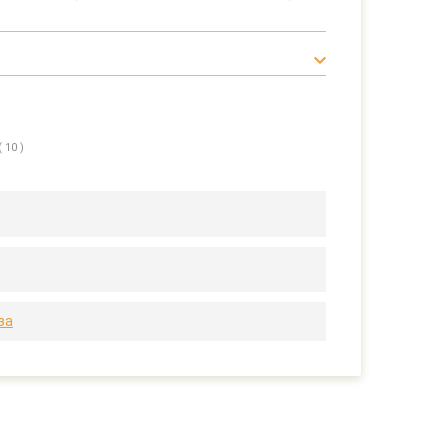
( 10 )
за