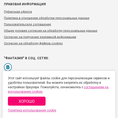
ПРАВОВАЯ ИНФОРМАЦИЯ
Публичная оферта
Политика в отношении обработки персональных данных
Пользовательское соглашение
Общие условия согласия на обработку персональных данных
Согласие на получение рекламной информации
Согласие на обработку файлов cookies
"ФАНТАЗИЯ" В СОЦ. СЕТЯХ:
Этот сайт использует файлы cookie для персонализации сервисов и
удобства пользователей. Вы можете запретить их обработку в
настройках браузера. Пожалуйста, ознакомьтесь с
соглашением на
Тел.: +7 (495) 777 92 00
использование cookies
Россия, Москва
ХОРОШО
© "Фантазия", Доставка цветов по России и всему миру,
Политика использования cookie
eliteflower.ru, 2006 – 2017