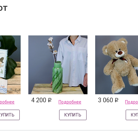
ют
4 200
3 060
q
q
робнее
Подробнее
Подро
КУПИТЬ
КУПИТЬ
КУ