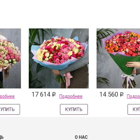
17 614
14 560
q
q
робнее
Подробнее
Подро
КУПИТЬ
КУПИТЬ
КУ
ЩЬ
О НАС