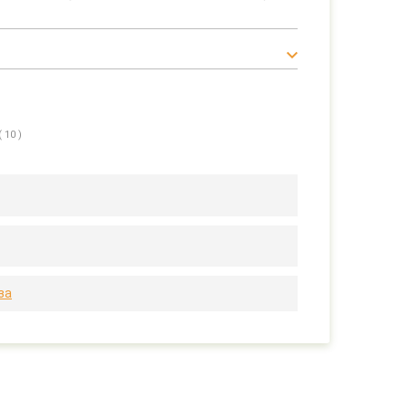
( 10 )
за