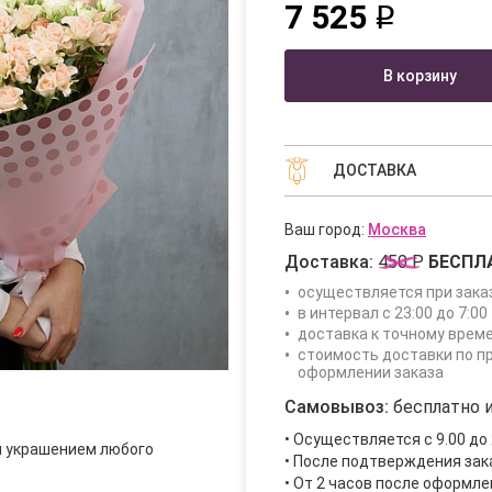
7 525
q
В корзину
ДОСТАВКА
Ваш город:
Москва
Доставка:
450 Р
БЕСПЛ
осуществляется при зака
в интервал с 23:00 до 7:00 
доставка к точному врем
стоимость доставки по п
оформлении заказа
Самовывоз:
бесплатно и
• Осуществляется с 9.00 до 
м украшением любого
• После подтверждения за
• От 2 часов после оформле